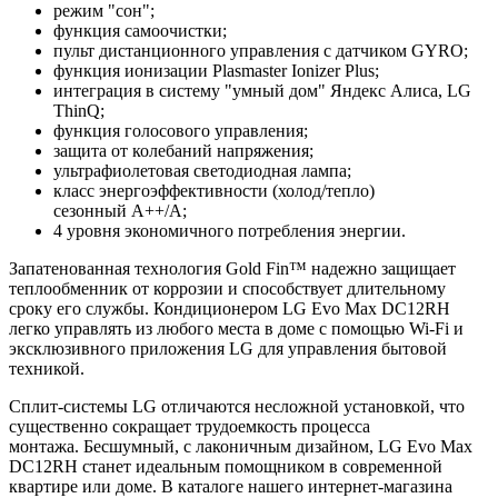
режим "сон";
функция самоочистки;
пульт дистанционного управления с датчиком GYRO;
функция ионизации Plasmaster Ionizer Plus;
интеграция в систему "умный дом" Яндекс Алиса, LG
ThinQ;
функция голосового управления;
защита от колебаний напряжения;
ультрафиолетовая светодиодная лампа;
класс энергоэффективности (холод/тепло)
сезонный A++/A;
4 уровня экономичного потребления энергии.
Запатенованная технология Gold Fin™ надежно защищает
теплообменник от коррозии и способствует длительному
сроку его службы. Кондиционером LG Evo Max DC12RH
легко управлять из любого места в доме с помощью Wi-Fi и
эксклюзивного приложения LG для управления бытовой
техникой.
Сплит-системы LG отличаются несложной установкой, что
существенно сокращает трудоемкость процесса
монтажа. Бесшумный, с лаконичным дизайном, LG Evo Max
DC12RH станет идеальным помощником в современной
квартире или доме. В каталоге нашего интернет-магазина