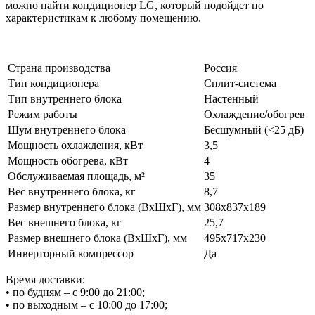
можно найти кондиционер LG, который подойдет по
характеристикам к любому помещению.
Страна производства
Россия
Тип кондиционера
Сплит-система
Тип внутреннего блока
Настенный
Режим работы
Охлаждение/обогрев
Шум внутреннего блока
Бесшумный (<25 дБ)
Мощность охлаждения, кВт
3,5
Мощность обогрева, кВт
4
Обслуживаемая площадь, м²
35
Вес внутреннего блока, кг
8,7
Размер внутреннего блока (ВхШхГ), мм
308х837х189
Вес внешнего блока, кг
25,7
Размер внешнего блока (ВхШхГ), мм
495х717х230
Инверторный компрессор
Да
Время доставки:
• по будням – с
9:00
до
21
:00
;
• по выходным – с
10:00
до
17
:00
;