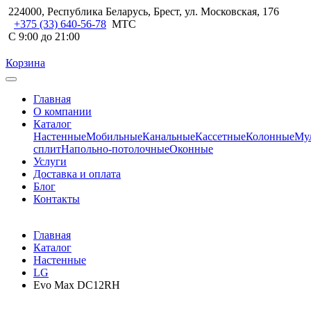
224000, Республика Беларусь, Брест, ул. Московская, 176
+375 (33) 640-56-78
МТС
С 9:00 до 21:00
Корзина
Главная
О компании
Каталог
Настенные
Мобильные
Канальные
Кассетные
Колонные
Мул
сплит
Напольно-потолочные
Оконные
Услуги
Доставка и оплата
Блог
Контакты
Главная
Каталог
Настенные
LG
Evo Max DC12RH