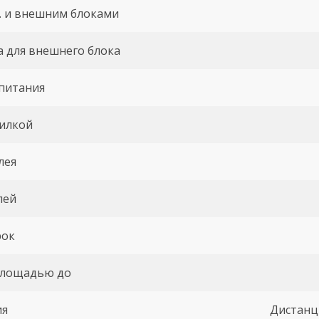
. и внешним блоками
а для внешнего блока
питания
вилкой
лея
лей
рок
площадью до
ия
Дистанц