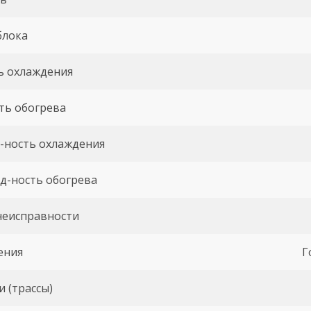
блока
ь охлаждения
ть обогрева
-ность охлаждения
д-ность обогрева
неисправности
ения
Г
и (трассы)