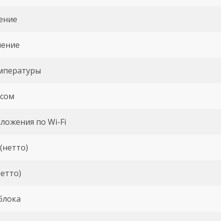
ение
чение
емпературы
осом
ложения по Wi-Fi
(нетто)
нетто)
блока