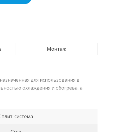
з
Монтаж
дназначенная для использования в
ьностью охлаждения и обогрева, а
Сплит-система
Gree