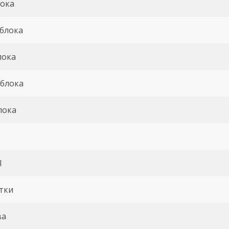
лока
 блока
лока
блока
лока
l
тки
ва