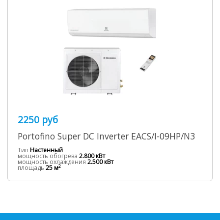
2250 руб
Portofino Super DC Inverter EACS/I-09HP/N3
Тип
Настенный
мощность обогрева
2.800 кВт
мощность охлаждения
2.500 кВт
2
площадь
25 м