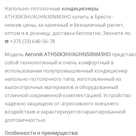
Напольно-потолочные
кондиционеры
ATH30K3HI/AUHN30NM3HO купить в Бресте -
низкие цены, за наличный и безналичный расчет,
оптом и в розницу, доставка бесплатно. Звоните по
☎️ +375 (33) 640-56-78
Модель
Aeronik
ATH50
K3
HI/
AUHN50
NM3
HO
представ
собой технологичный и очень комфортный в
использовании полупромышленный кондиционер
напольно-потолочного типа, изготовленный из
высокопрочных материалов и оборудованный
отличной современной комплектацией. Устройство
надежно защищено от агрессивного внешнего
воздействия и характеризуется гарантированной
долговечностью.
Особенности и преимущества: