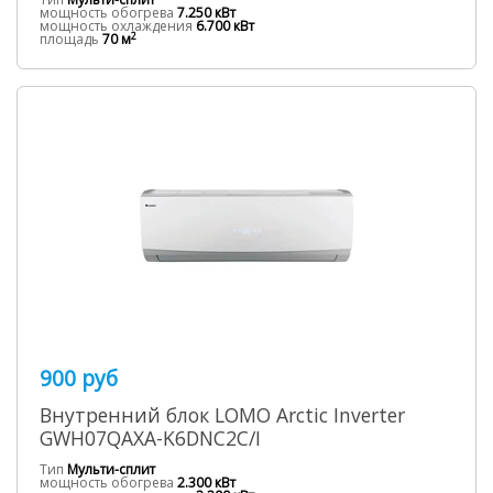
мощность обогрева
7.250 кВт
мощность охлаждения
6.700 кВт
2
площадь
70 м
900 руб
Внутренний блок LOMO Arctic Inverter
GWH07QAXA-K6DNC2C/I
Тип
Мульти-сплит
мощность обогрева
2.300 кВт