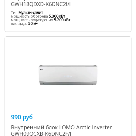
GWH18QDXD-K6DNC2I/I
Тип
Мульти-сплит
мощность обогрева
5.300 кВт
мощность охлаждения
5.200 кВт
2
площадь
50 м
990 руб
Внутренний блок LOMO Arctic Inverter
GWH09QCXB-K6DNC2F/I